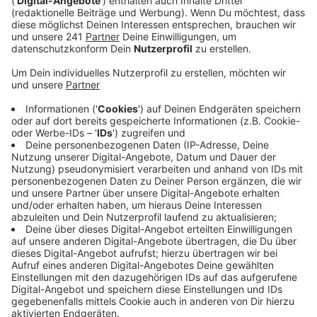
Veröffentlicht:
Sonntag, 18.04.2021 13:06
Anzeige
In Rosario (Argentinien) beim Lateinamerikanischen
Olympia-Qualifikationsturnier löste der in der 1.
Bundesliga für den TTC Bergneustadt spielende Profi
Alberto Mino aus Ecuador eines der vier Tickets für
die Olympischen Spiele im Sommer in Tokio.
Im Entscheidungsspiel der zweiten Qualifikationsrunde
setze sich der 30jährige in einem nervenaufreibenden
Entscheidungs-Match gegen Jose Campos aus Kuba
durch. Zunächst ging Mino nach 11:2 im ersten Satz
selbst in Führung, geriet aber dann mit 1:3 Rückstand.
Im fünften Satz musste Alberto Mino beim Stande
von 7:10 auch noch drei Matchbälle abwehren.