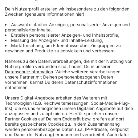
Im siebten und letzten Satz lief es zunächst auch
nicht rund für die Nummer 77 der Weltrangliste. Der
Kubaner Campos hatte sich eine 5:2 Führung erspielt.
Alberto Mino gab nicht auf und erkämpfte sich beim
10:8 zwei Matchbälle, die er aber beide liegen ließ.
Auch den dritten beim 11:10 konnte der Kubaner
abwehren. Beim 12:11 nahm Mino seinen ganzen Mut
zusammen und riskierte einen langen Aufschlag und
anschließend zwei Topspins, mit denen er den 4:3-Sieg
und die Olympia-Quali perfekt machte.
Anzeige
Anzeige