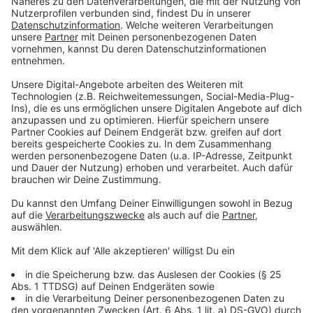
Dieses Lied kann ich Wort für Wort mitsingen:
Gute
Nacht Freunde von Reinhard Mey
Wenn ich nicht arbeite, findet man mich hier:
im
Garten zu Hause oder politisch unterwegs.
Wenn ich im Aufzug stecken bleibe, nutze ich die
Zeit so:
Vermutlich die neuesten Nachrichten im
Handy zu lesen oder einfach mal abschalten, bis Hilfe
kommt.
Wenn ich ein Superheld wäre, wäre das meine
Superkraft:
Zeitreise, aber nur in die Vergangenheit
um aus Fehlern zu lernen.
In meiner Jugend war ich...
Anzeige