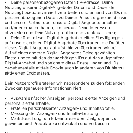
gezeigt.
Diese drei Themen liegen mir besonders am
Herzen:
Gesellschaftlicher Zusammenhalt
Stärkung der Kommunen
Bessere Pflege vor Ort
Wo sehen Sie im Oberbergischen den größten
Handlungsbedarf?
In der Finanzausstattung der
Kommunen
Was können Sie in Düsseldorf für das
Oberbergische erreichen?
Die wirkliche Abschaffung
der Straßenausbaubeiträge!
Als Kind war mein Berufswunsch
Bürgermeister, weil
schon im Sachunterricht in der Grundschule
Heimatkunde mein Lieblingsthema war