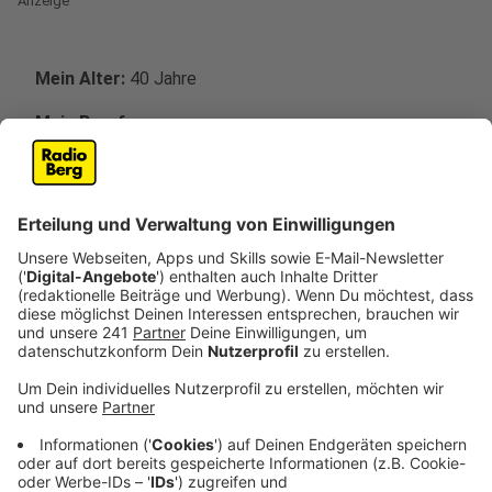
Anzeige
Mein Alter:
40 Jahre
Mein Beruf:
Heilerziehungspfleger/Wohnhausleiter
Mein Wohnort:
Morsbach- Wallerhausen
Ich bin politisch aktiv, weil
ich gerne Verantwortung
für unsere Gesellschaft übernehme und ich unserem
Land etwas zurück geben möchte, für das was es uns
gibt, nämlich Frieden, Wohlstand und Freiheit
Mein größtes politisches Vorbild ist
Winston
Churchill, weil er als Vordenker für mehr Europa stand
und ohne ihn Europa unter der Herrschaft des Terrors
und des Nationalsozialismus untergegangen wäre.
Helmut Schmidt: Als Kanzler in Krisenzeiten des
Terrors hat er Führungskraft und Durchhaltevermögen