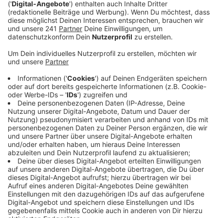
haben.
Veröffentlicht:
Donnerstag, 16.05.2019 06:35
Anzeige
Wie mehrere Zeitungen heute berichten haben sich die
Töchter hinter ihren Vater gestellt. Die Mutter habe
mit ihrer starken Sucht über Jahre die Familie kaputt
gemacht. Der Schuldenberg sei so sehr gewachsen,
dass das Elternhaus zwangsversteigert wurde. Die
Räumung sollte ursprünglich gut zwei Wochen nach
der Tat stattfinden.
Anzeige
Gut 500 leere Schnapsflaschen lagen im