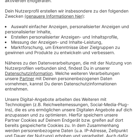
Schuppen neben dem Haus
Anzeige
Nach dem Tod der Mutter waren im Schuppen neben
dem Haus bis zu 500 leere Schnapsflaschen gefunden
worden. Der Vater habe das Verhalten seiner Frau
jahrelang ausgehalten, bis das Fass am Tattag nach
einem weiteren Streit übergelaufen war, sagte eine
der Töchter sinngemäß. Der Prozess wird übernächste
Woche fortgesetzt-
Anzeige