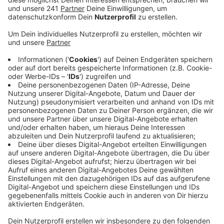
Anzeige
Die Polizei Rheinberg sagt, die Verletzungen, die zum
Tode geführt haben, sind durch den Unfall verursacht
worden. Es gebe keine Hinweise auf eine Straftat. Die
Obduktion hat gezeigt, dass der Leichnam des 22-
Jährigen keine Hinweise aufwies, dass vor dem Unfall
schon ein weiterer Unfall passiert war, sagt die Polizei.
Die Ergebnisse des toxikologischen Gutachtens
stehen noch aus.
Der 22-jährige Odenthaler hatte gegen 8 Uhr an
Neujahr reglos auf der Schallemicher Straße gelegen –
ein 39-jähriger Autofahrer hatte den Mann mit seinem
Wagen erfasst und tödlich verletzt.
Der 22-Jährige soll auf dem Heimweg von einer
Silvesterfeier gewesen sein. Warum er auf der Straße