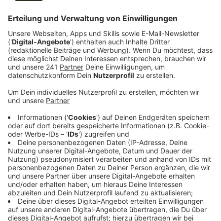
Anzeige
Vier junge Frauen Ende 20: Sie heißen Jana, Annika,
Vanessa und Debbi. An einem Frühlingsnachmittag
2018 ist ihnen der Kragen geplatzt, als sie vor lauter
Müll den Aufenthalt im Park nicht genießen konnten.
Da haben sie entschieden, jeden letzten Samstag im
Monat wilden Müll in Bergisch Gladbach einzusammeln.
Seitdem sammeln sie bei Wind und
Wetter. Ausgerüstet mit Zangen, Handschuhen und
Müllsäcken durchforsten sie zwei Stunden lang
Stadtteile rund um Bergisch Gladbach.
Und all das natürlich in ihrer Freizeit.
Den Müll holt die AWB ab.
Anzeige