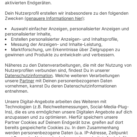
Zustimmung, um den YouTube
Video-Service zu laden!
Wir verwenden einen Service eines
Drittanbieters, um Videoinhalte
einzubetten. Dieser Service kann
Daten zu Ihren Aktivitäten
sammeln. Bitte lesen Sie die
Details durch und stimmen Sie der
Nutzung des Service zu, um dieses
Video anzusehen.
Mehr Informationen
Tom Gregory - Rather Be You (Official Video HD)
Akzeptieren
Anzeige
powered by
Usercentrics Consent
Management Platform