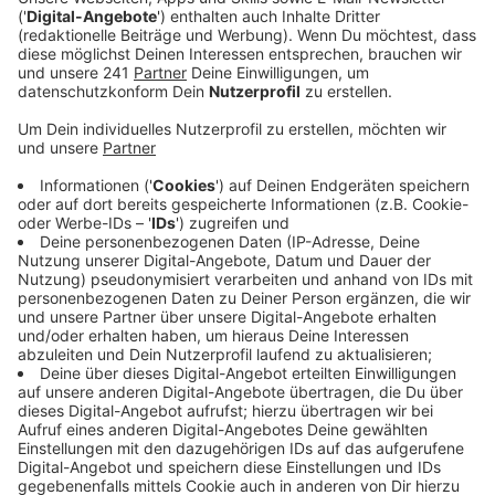
Der 18. September 2020 ist ein wichtiges Datum für
Tom Gregory. Dann erscheint seine erstes Album
"Heaven In A World So Cold". Vorab gibt es aber noch
einen neuen Song - quasi als als musikalisches
Betthupferl. Dabei stampft es in "Rather Be You"
weniger als in seinen Hits "Small Steps" und
"Fingertips". "Als meine letzte Beziehung zu Ende war,
hatte ich das Gefühl, dass meine Exfreundin besser
damit abschließen konnte als ich. Es fiel ihr einfach
leichter als mir. Deshalb wünschte ich mir, ich wäre sie
und so kam die Idee zu 'Rather Be You'", erzählt Tom
im Interview.
Anzeige
Wir benötigen Ihre