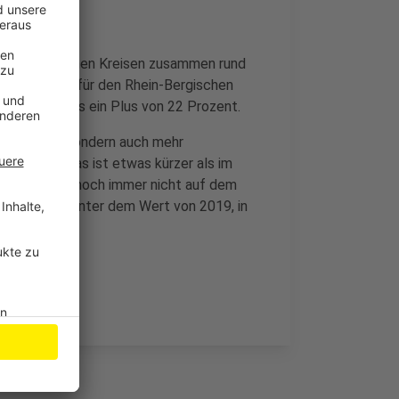
iden bergischen Kreisen zusammen rund
r macht das für den Rhein-Bergischen
gischen-Kreis ein Plus von 22 Prozent.
teankünfte, sondern auch mehr
geblieben. Das ist etwas kürzer als im
mus Branche noch immer nicht auf dem
 18 Prozent unter dem Wert von 2019, in