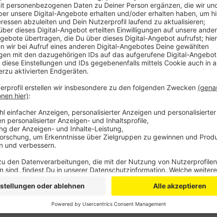
Anzeige
In den vergangenen sieben Monaten haben in den be
255.000 Gäste übernachtet. Im Vergleich zum Vorjah
Kreis ein Plus von etwa 31 Prozent - für den Oberber
Zwischen Januar und Juli gab es nicht nur mehr Gäs
Übernachtungen. Ein Gast ist im Schnitt drei Nächte 
vergangenen Jahr. Dennoch ist die Bergische Touris
Vor-Corona-Niveau. In Oberberg liegt man noch rund
Rhein-Berg sogar 21 Prozent.
Anzeige