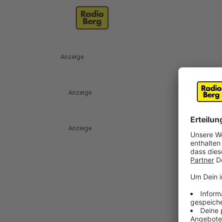
Anzeige
Anzeige
Anzeige