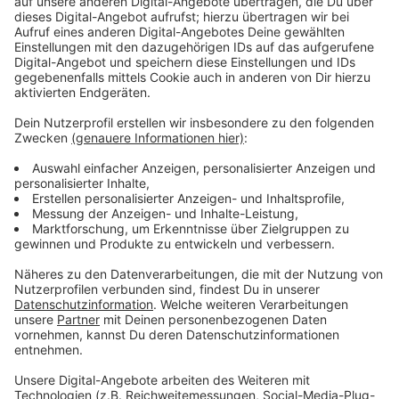
Tyler Joseph und Josh Dun werden einen Teil der
Erlöse aus "Level of Concern" an Crew Nation spenden,
ein weltweiter Hilfsfonds für Livemusik-Crews, die von
der Coronavirus-Pandemie betroffenen Tour- und
Venue-Crews finanziell unter die Arme greift.
Die Band beschäftigt sich auch ohne Corona gerne mit
den "wichtigen Dingen" des Lebens. Sie machen sich
nicht viel aus Reichtum oder einem Superstar-Status.
Sie fühlen sich immer noch als ganz normale
Menschen und das "coolste" am "Berühmtsein" ist
einfach die Tatsache das Ihre Eltern ab und zu im
Fernsehen sehen können, was Ihre Kids tun.
Anzeige