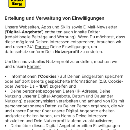
Anzeige
twenty one pilots-Frontman Tyler Joseph schrieb vor
kurzem bei Twitter, dass er in der Selbstisolation an
neuer Musik arbeitet: "Always writing, but this one
feels like it should just come out now", so Joseph. "I
think it’s simple but hopeful". Dazu packt die Band
noch ein Video, wie man es eben zu Zeiten von Corona
dreht. Alleine im Studio mit Familie. Regie führte Real
Bear Media, langjähriger Kreativpartner der Band und
für einen Großteil ihrer bisherigen Videos
verantwortlich.
Anzeige
Teile der Einnahmen werden gespendet
Anzeige