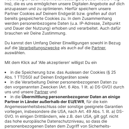
Wir benötigen Ihre
Zustimmung, um den YouTube
Video-Service zu laden!
Wir verwenden einen Service eines
Drittanbieters, um Videoinhalte
einzubetten. Dieser Service kann
Daten zu Ihren Aktivitäten
sammeln. Bitte lesen Sie die
Details durch und stimmen Sie der
Nutzung des Service zu, um dieses
Video anzusehen.
Mehr Informationen
twenty one pilots - Level of Concern (Official Video)
Akzeptieren
Anzeige
powered by
Usercentrics Consent
Management Platform