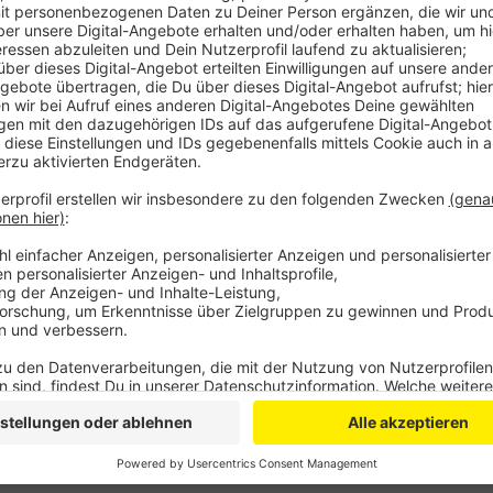
Anzeige
Bis zu dieser zeit wurde der a4 verkehr auf einer Spur
Bergung des Lasters und der Ladung war aufwendig.
Liter Diesel abgepumpt und 24 Tonnen Holzpellets 
werden. Das THW unterstützte dabei bis in die Nacht
Der Fahrer kam verletzt ins Krankenhaus. Als möglich
internistischen Vorfall.
Anzeige