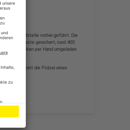
 an der Unfallstelle vorbei geführt. Die
 Der LKW musste gesichert, rund 400
in 15-Kilo-Säcken per Hand umgeladen
.
e Ursache nennt die Polizei einen