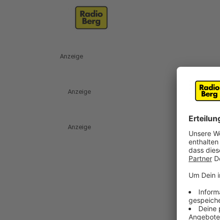
Anzeige
Anzeige
Anzeige