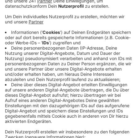
ihrem Motorrad hinter einem Auto auf der K5 in
Richtung Langenberg unterwegs.
Veröffentlicht:
Montag, 30.06.2025 05:52
Anzeige
Als das Auto abbiegen und daher abbremsen musste,
ist die Motorradfahrerin ausgewichen und dabei im
Gegenverkehr mit dem Leichtkraftrad eines
Burscheiders zusammengestoßen. Der 60-Jährige
wurde dabei lebensgefährlich verletzt und mit einem
Rettungs-Hubschrauber in eine Klinik geflogen. Die 22-
jährige Wipperfürtherin erlitt bei dem Zusammenstoß
schwere Verletzungen. Zur Unfall-Aufnahme ist ein
Experten-Team aus Essen angereist.