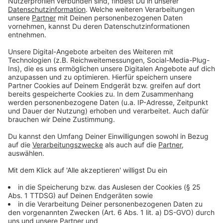
Jahren. Er ist verantwortlich für mehr als 5.000
Patientinnen und Patienten in seiner Region rund um
Gummersbach. Das Thema Klimawandel bereitet ihm
schon seit einigen Jahren Sorgen, denn die Folgen, die
eine immer wärmer werdende Welt auf unsere
Gesundheit haben wird, sind enorm, sagt der Arzt. Die
ersten Auswirkungen zeigen sich schon jetzt.
Weiterlesen, Beitrag hören und Video sehen
Anzeige
Der Landwirt
Anzeige
"Letztes Jahr war für meinen Großvater auch der
Punkt, wo er sagte: So oft und so häufig