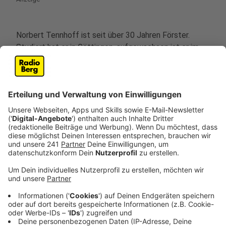
Norbert Tennhoff ist seit über 30 Jahren Förster.
Studiert hat er in Göttingen, aufgewachsen ist er im
Münsterland, inzwischen arbeitet er in den Wäldern im
Sauerland. Da, wo seit einigen Jahren das große
Fichtensterben begonnen hat.
Weiterlesen, Beitrag hören und Video sehen
Anzeige
Der Bauingenieur
Anzeige
Heinrich Bökamp ist seit über 35 Jahren Bauingenieur,
er ist Präsident der
Ingenieurkammer-Bau NRW
, hat an