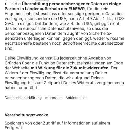
hintereinander diese Ereignisse, haben wir tatsächlich
noch nicht erlebt." Jan ist Ende zwanzig und Landwirt.
Zusammen mit seinen beiden Brüdern und dem Vater
betreibt er einen Bauernhof in Ratingen-Homberg...
Weiterlesen, Beitrag hören und Video sehen
Anzeige
Hier waren wir schon
Anzeige