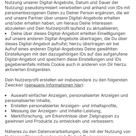
der Technischen Universität in Aachen promoviert. Und
der Klimawandel ist in seinem Beruf längst
angekommen. Spätestens seit dem katastrophalen
Hochwasser im Juni 2021, bei dem 49 Menschen allein
hier in Nordrhein-Westfalen ihr Leben verloren haben,
ist vielen bewusst geworden, welche Gefahren ein
lang anhaltender Regen oder ein Starkregen mit sich
bringen kann.
Weiterlesen, Beitrag hören und Video sehen
Anzeige
Der Arzt
Anzeige
Dr. Ralph Krolewski ist Hausarzt. Seit mehr als 35