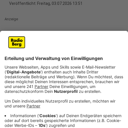
Veröffentlicht:
Freitag, 03.07.2026 13:51
Anzeige
Ein alter Wegweiser statt eines klassischen
Souvenirs
Anzeige
Wie besonders so ein Erinnerungsstück sein kann, zeigt
Gabi Wilhelm, Geschäftsführerin der
Tourismusorganisation Das Bergische.
Während eines Wanderurlaubs in Südtirol entdeckten
Gabi Wilhelm und ihr Mann, wie Waldarbeiter einen
alten Wegweiser austauschten. Aus einer spontanen
Idee wurde eine ganz besondere Urlaubserinnerung: