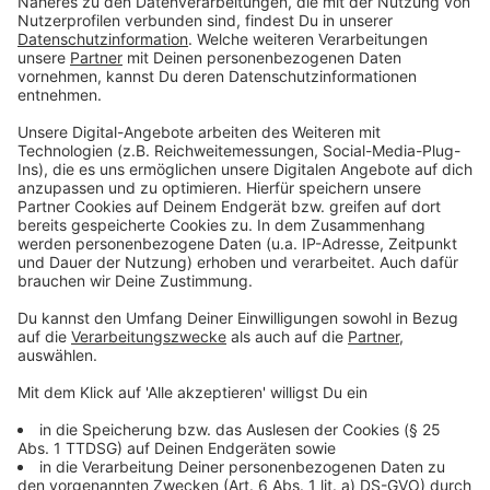
Radio Berg unterstützt den Wettbewerb und sitzt
gemeinsam mit den Veranstaltern in der Jury. Ob
Schneekugel, Eintrittskarte, Muschel vom Strand, ein
altes Straßenschild oder ein ganz außergewöhnlicher
Fund, entscheidend ist nicht der materielle Wert,
sondern die Geschichte dahinter.
Vielleicht steht euer persönliches Lieblingssouvenir
seit Jahren im Regal und zaubert euch noch immer ein
Lächeln ins Gesicht. Dann erzählt der OVZ eure
Geschichte!
Anzeige
So macht ihr mit
Anzeige