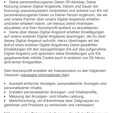
Sie fragte nach, ob sie den ausgedienten Wegweiser
mitnehmen dürfe und bekam tatsächlich die Erlaubnis.
Heute hängt der Wegweiser in ihrem Garten an einem
Holzverschlag. Immer wenn sie ihn sieht, denkt sie an
die gemeinsame Zeit in den Bergen, an die
Wanderungen und an die vielen schönen Erlebnisse
dieses Urlaubs. Ein Erinnerungsstück, das man in
keinem Souvenirshop kaufen kann und genau deshalb
so wertvoll ist.
Anzeige
Welche Geschichte erzählt euer
Urlaubsmitbringsel?
Anzeige