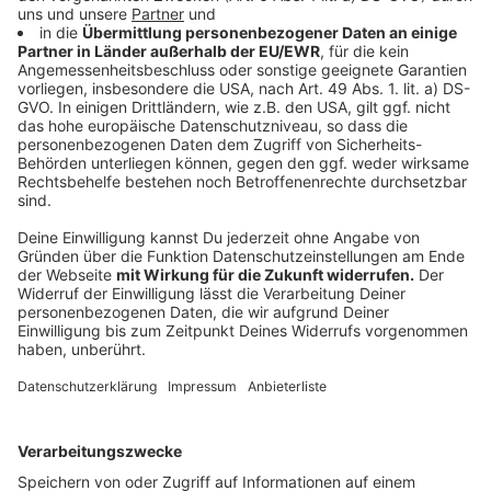
Schickt eure Geschichte zusammen mit ein paar
Informationen zu eurem Urlaubsmitbringsel per E-Mail
an
sommerwettbewerb@ksta-kr.de
oder per Post
an die Lokalredaktion der Oberbergischen
Volkszeitung.
Erzählt, warum dieses Erinnerungsstück für euch so
besonders ist und welche Erlebnisse ihr damit
verbindet. Ein Foto eures Mitbringsels könnt ihr
ebenfalls gerne mitschicken.
Einsendeschluss ist der 15. Juli 2026.
Geldpreise für die schönsten Geschichten
Nach den Sommerferien entscheidet eine Jury über
die 20 schönsten Einsendungen. Mit dabei sind
Vertreter der Volksbank Oberberg, der Oberbergischen
Volkszeitung, von Radio Berg sowie weitere
Jurymitglieder.