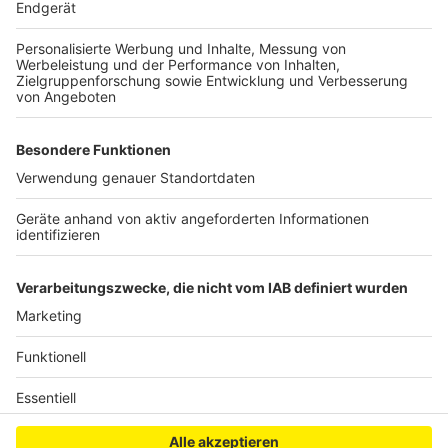
Insgesamt werden
3.450 Euro Preisgeld
vergeben.
Der erste Platz erhält
1.000 Euro
, Platz zwei
500
Euro
, Platz drei
250 Euro
. Die weiteren Finalisten
dürfen sich ebenfalls über Geldpreise freuen.
Zusätzlich werden unter allen Teilnehmerinnen und
Teilnehmern weitere attraktive Preise verlost.
Anzeige
Anzeige
Anzeige