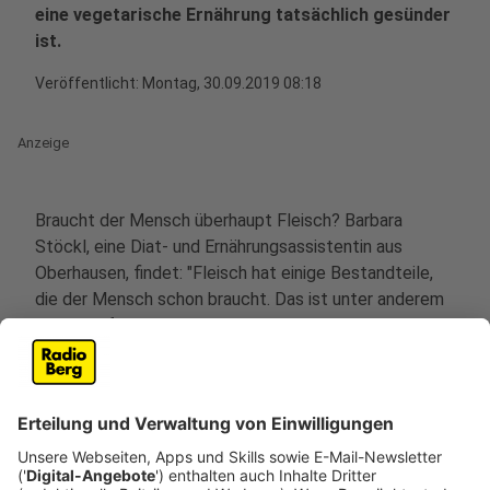
eine vegetarische Ernährung tatsächlich gesünder
ist.
Veröffentlicht:
Montag, 30.09.2019 08:18
Anzeige
Braucht der Mensch überhaupt Fleisch? Barbara
Stöckl, eine Diat- und Ernährungsassistentin aus
Oberhausen, findet: "Fleisch hat einige Bestandteile,
die der Mensch schon braucht. Das ist unter anderem
Eisen." Auf der anderen Seite aber müsste man sich die
Frage stellen, ob Fleisch gut für den Herz-Kreislauf ist.
In ihrem Job beschäftigt sich Stöckl deshalb viel mit
vegetarischer Ernährung.
Anzeige