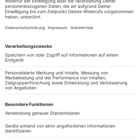
Häufig sei auch zu hören, dass eine vegetarische
Ernährung für viele nicht in Frage käme, da die Kosten
nicht so einfach dafür zu tragen seien. Auch in diesem
Punkt widerspricht Barbara Stöckl. "Wer sich
vegetarisch ernähren möchte, muss nicht ökologische
Läden oder Reformhäuser zurückgreifen. Es ist
möglich, in den gängigen Supermärkten auf jeden Fall
vernünftig und kostengünstig einzukaufen."
Anzeige
Trotz alledem sollten Eltern ihre Kinder laut Stöckl
eher nicht vegetarisch aufziehen. Es gebe zwar
bestimmte ethische oder klimapolitische Gründe,
jedoch: "Aus rein gesundheitlichen Gründen ist es nicht
zwingend erforderlich. Kinder sind im Wachstum, sie