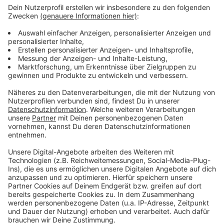
Eisen haben könnten, wäre aus Stöckls Sicht der
einzige echte Nachteil dieser Ernährungsform. "Sie
ernähren sich ja noch deutlich variabler als Veganer -
essen Fisch- oder Milchprodukte." Und einen
Eisenmangel könnten sie laut Stöckl auch gut
ausgleichen - mit genügend Gemüse auf dem Teller:
"In Kombination mit Zitrone wird die Aufnahme von
Eisen durch Gemüse befördert", lautet ihr Tipp.
Anzeige
Wird man überhaupt satt?
Anzeige
Der Vorwurf vieler Fleischesser laute häufig: So ein
Salatteller macht doch überhaupt nicht satt. "Der
klassische Salatteller hat aber auch ausgedient",