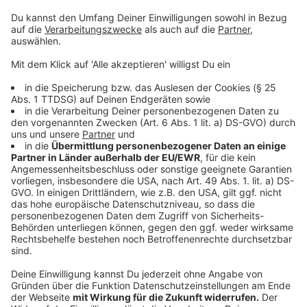
antwortet Stöckl darauf. Allein mit Hülsenfrüchten
(Erbsen, Bohnen oder Linsen) könnten Vegetarier
schon sehr viel erreichen. "Die haben einen hohen
Sättigungswert, sind eiweißreich und können damit das
Eiweiß aus tierischen Produkten ersetzen."
Anzeige
Ein weiterer Tipp der Diätassistentin: Auf nicht allzu
bekannte Getreidearten, wie zum Beispiel Quinoa,
setzen. Die enthalten ebenfalls viele gute Nährstoffe
für den Körper.
Anzeige
Der Vorwurf mit den Kosten
Anzeige