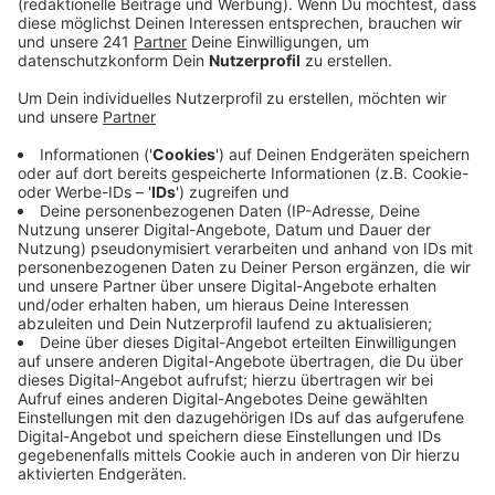
Für sie komme es aufgrund von Massentierhaltung und
diversen ökologischen Gründen nicht mehr in den Sinn,
"Fleisch in den großen Mengen zu verzehren, wie es
vielerorts der Fall ist." Sich vegetarisch zu ernähren ist
für die Expertin definitiv eine Alternative. Vor allem aus
einem Grund: "Es wurde festgestellt, dass Vegetarier
allgemein einen gesünderen Lebensstil haben. Sie
rauchen weniger, bewegen sich viel mehr und sind
einfach aktiver."
Anzeige
Fehlen Vegetariern wichtige Nährstoffe?
Anzeige
Dass Vegetarier eventuell eine Mangelerscheinung an