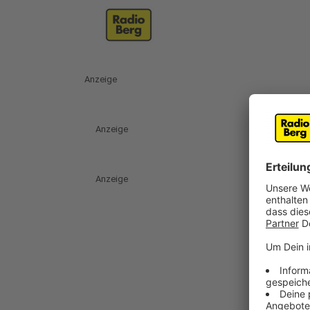
Anzeige
Anzeige
Anzeige