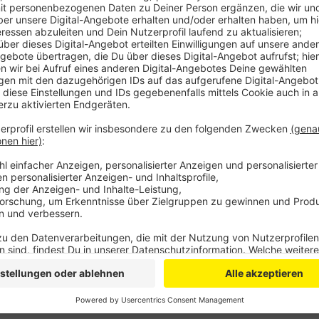
Im Zanders-Ausschuss am Donnerstag soll der Förde
der bewilligt, so wünscht sich Bürgermeister Frank St
Steinmüller-Gelände in Gummersbach, einen Raum für
Des weiteren geht es im Ausschuss u.a. um Grundsa
auf dem 36 Hektar großen Gelände.
Anzeige