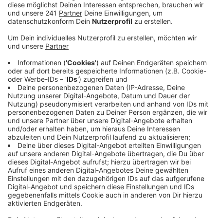
Veröffentlicht:
Samstag, 29.06.2019 10:46
Anzeige
Bei der Stationsstraße bestehe dringend
Handlungsbedarf, sagt die Stadt. Denn durch künftige
Bauvorhaben, wie dem neuen Stadthaus, werde
zusätzlicher Verkehr in dem Bereich entstehen. Um
Abhilfe zu schaffen, schlagen die Planer des
Gutachtens unter anderem vor, die Rampe von der
Stationsstraße zur Paffrather Straße zu sperren.
Stattdessen soll der Verkehr um die
RheinBergPassage geleitet werden. Eine
zweimonatige Versuchsphase könnte hier bereits nach
den Sommerferien starten.