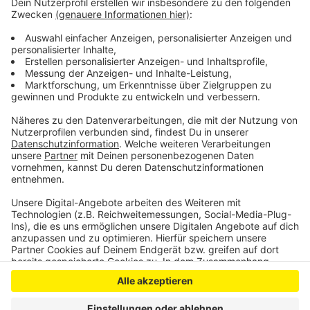
Um das Gleisdreieck „Am Kuhlerbuch“ zu entlasten
sollte außerdem eine neue Straße gebaut werden – so
die Empfehlung der Gutachter. Nächste Woche
Mittwoch wird erstmals die Stadtpolitik darüber
beraten.
Anzeige
Anzeige
Anzeige
Anzeige