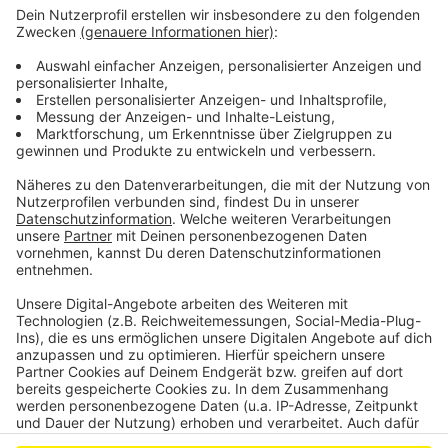
Samstagnachmittag bei einem Wohnungsbrand
gestorben.
In Bergisch Gladbach Frankenforst hingegen konnte
die Feuerwehr gestern bei einem Brand in einem
Mehrfamilienhaus zwei Katzen retten. Drei
übereinanderliegende Balkone hatten in Flammen
gestanden. Die Bewohner blieben unverletzt.
Anzeige
Anzeige
Anzeige