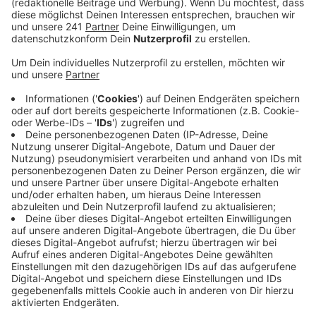
gesorgt. In der Bahnstraße in Wipperfürth hat es
am Sonntag im Keller des Bergischen Löwen
gebrannt, es wurde gestern Stadtalarm ausgelöst.
An die 100 Kräfte waren im Einsatz.
Veröffentlicht:
Montag, 09.05.2022 06:16
Anzeige
Bereits am Samstagnachmittag hat ein verkohlter
Braten im Ofen einen Großeinsatz im ehemaligen
Krankenhaus in Lindlar ausgelöst. 12 Menschen
mussten aus der Senioreneinrichtung gebracht
werden. Verletzt wurde niemand.
In Engelskirchen-Wiehlmünden ist eine Katze am