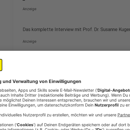
Anzeige
Das komplette Interview mit Prof. Dr. Susanne Kuger 
Anzeige
José Narciandi
Prof. Dr. Susanne Kuger
Anzeige
Besonders Alleinerziehende tragen ein hohe