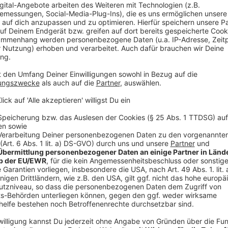
Auch beim Thema Gleichstellung sieht der Bericht w
nach wie vor deutlich mehr unbezahlte Familienarbei
Schäffer sagte im Interview mit José Narciandi:
„Es ist so, dass nach wie vor Frauen mehr familiä
Woche leisten Frauen doppelt so viel Sorgearbeit
auch nicht, wenn Frauen mehr arbeiten gehen.“
Anzeige
Mehr Einschätzungen von NRW-Familienministerin Ve
Narciandi hört ihr hier:
Anzeige