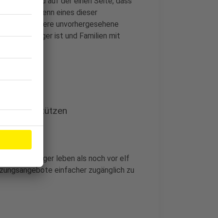
ert sind, sind auf der einen Seite, dass
utet auch, wenn eines dieser
hließt oder andere unvorhergesehene
twas brüchiger ist und Familien mit
esser unterstützen
ich vielfältiger leben als noch vor elf
ützungsangebote einfacher zugänglich zu