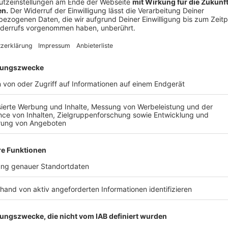
José Narciandi
NRW-Familienministerin Vere
Anzeige
Familien wünschen sich vor allem Verlässlic
Anzeige
Die Wissenschaftler sehen nicht nur finanzielle Bela
ihren Alltag eng organisiert und schon kleine Störu
auslösen.
Prof. Dr. Susanne Kuger beschreibt das so: