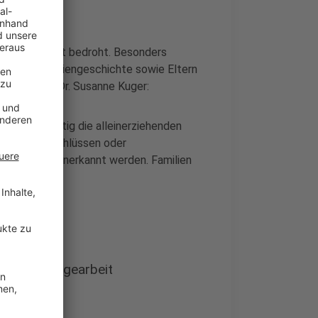
 ist von Armut bedroht. Besonders
tionaler Familiengeschichte sowie Eltern
ssen. Prof. Dr. Susanne Kuger:
ragen eindeutig die alleinerziehenden
n Bildungsabschlüssen oder
hland nicht anerkannt werden. Familien
et.“
eil der Sorgearbeit