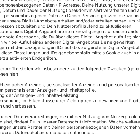
Anzeige
Der Bericht zeigt: Rund jede sechste Familie in NRW
betroffen sind Alleinerziehende, Familien mit interna
mit niedrigen oder nicht anerkannten Bildungsabschlü
„Das höchste Armutsrisiko in Unterhaltsfamilien t
Familien. Weiterhin sind es Familien mit niedrige
ausländischen Bildungsabschlüssen, die in Deutsc
mit Migrationshintergrund sind besonders gefährd
Anzeige
Frauen übernehmen weiterhin den größten T
Anzeige