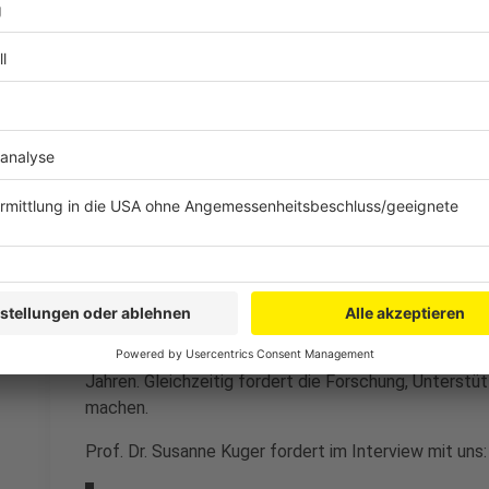
„Die Probleme, mit denen Familien heute konfronti
sie sehr hohen Anforderungen genügen. Das bede
Situationen ausfällt, man krank wird, die Kita sc
Ereignisse dazukommen, dass dann die Situation e
besonderem Stress reagieren.“
Anzeige
Familien werden vielfältiger - Politik soll b
Anzeige
Der Bericht zeigt außerdem, dass Familien heute deutl
Jahren. Gleichzeitig fordert die Forschung, Unterst
machen.
Prof. Dr. Susanne Kuger fordert im Interview mit uns: