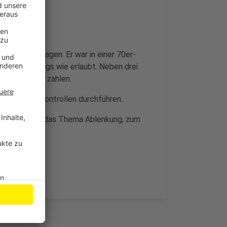
aus Hückeswagen. Er war in einer 70er-
hnell unterwegs wie erlaubt. Neben drei
von 600 Euro zahlen.
ere solcher Kontrollen durchführen.
kus, aber auch das Thema Ablenkung, zum