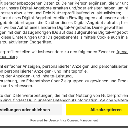
Anzeige
Unter anderem für einen 26-jährigen Motorradfahrer 
Zone in Lindlar-Steinenbrück mehr als doppelt so sc
Monaten Fahrverbot muss er jetzt auch ein Bußgeld 
Die Polizei Oberberg will dieses Jahr noch viele weit
In erster Linie stehen hierbei Motorradfahrer im Fo
Beispiel durch Handy am Steuer.
Anzeige