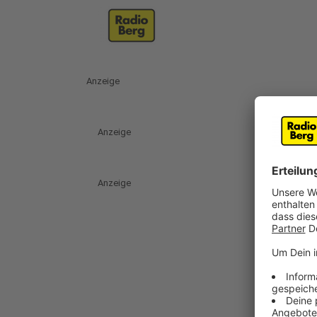
Anzeige
Anzeige
Anzeige