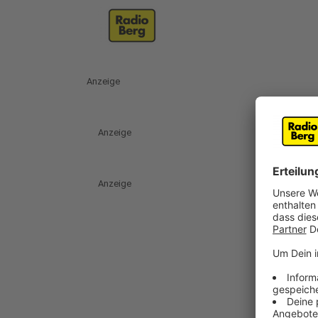
Anzeige
Anzeige
Anzeige