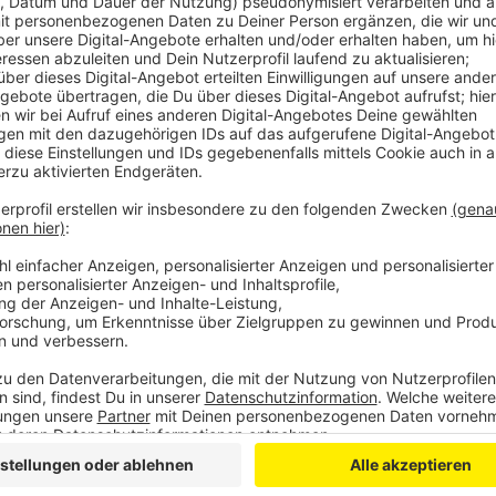
Laura Potting
Von Null auf Potting: "Humor"
Anzeige
Es gibt diese Dinge im Leben, die können uns zur Weiß
Schneefall. Eiskratzen am frühen Morgen. Leute, die
seltsame Wörter benutzen. Wo andere sich vor Verz
ziehen oder ihren Kopf gegen die Wand hauen wollen
Potting ein Karussell los. Irgendwo zwischen wirren
Alltagsbeobachtung. Ein bisschen ausgeflippt, meist
Anzeige