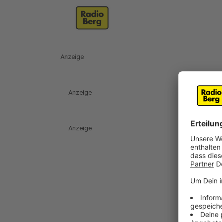
Anzeige
Anzeige
Anzeige