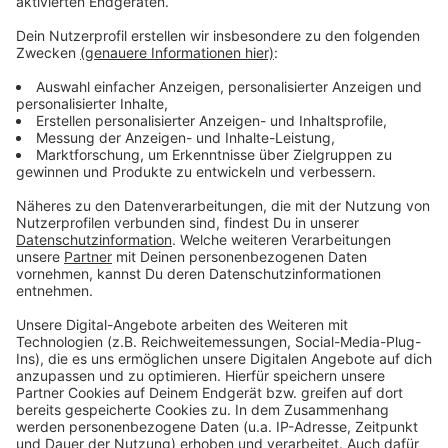
Es gibt diese Dinge im Leben, die können uns zur
Weißglut treiben. Bahnstreiks. Plötzlicher Schneefall.
Eiskratzen am frühen Morgen. Leute, die nicht
Autofahren können. Menschen, die seltsame Wörter
benutzen. Wo andere sich vor Verzweiflung das
Gesicht bis zum Bauchnabel ziehen oder ihren Kopf
gegen die Wand hauen wollen, geht in eben diesem
Kopf von Laura Potting ein Karussell los. Irgendwo
zwischen wirren Gedanken und scharfer
Alltagsbeobachtung. Ein bisschen ausgeflippt,
meistens bunt und nie ganz ernst gemeint.
Anzeige