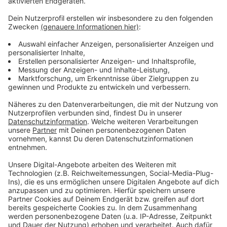
Es gibt diese Dinge im Leben, die können uns zur
Weißglut treiben. Bahnstreiks. Plötzlicher Schneefall.
Eiskratzen am frühen Morgen. Leute, die nicht
Autofahren können. Menschen, die seltsame Wörter
benutzen. Wo andere sich vor Verzweiflung das
Gesicht bis zum Bauchnabel ziehen oder ihren Kopf
gegen die Wand hauen wollen, geht in eben diesem
Kopf von Laura Potting ein Karussell los. Irgendwo
zwischen wirren Gedanken und scharfer
Alltagsbeobachtung. Ein bisschen ausgeflippt,
meistens bunt und nie ganz ernst gemeint.
Anzeige