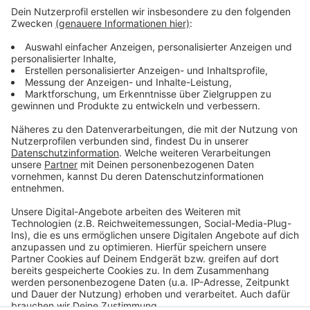
Der Geschädigte konnte der Polizei zwei der Täter
beschreiben. Demnach waren sie zwischen 20 und 30
Jahre alt, zwischen 160 und 170 cm groß und von
schlanker Statur. Einer der Täter hatte eine braune
Hose und ein schwarzes T-Shirt an, der andere war mit
einer Jeans und einem grauen T-Shirt bekleidet.
Anzeige
Anzeige
Anzeige