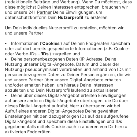
Anzeige
Laut Polizei war ein 48-Jähriger Mittwochnachmittag
nach Morsbach gereist nachdem er im Internet
angeblich ein Auto gekauft hatte. Gegen 16:00 Uhr
wollte er sich zur Autoübergabe auf der Hahner Straße
mit dem vermeintlichen Verkäufer treffen. Dort
erwartete ihn dann allerdings nicht das versprochene
Auto, sondern drei mit Sturmhaube vermummte
Personen. Sie hielten ihm eine Schusswaffe vor,
zwangen ihn zur Herausgabe von Bargeld und
flüchteten. Die Polizei hofft jetzt auf Hinweise.
Anzeige
Täterbeschreibung
Anzeige