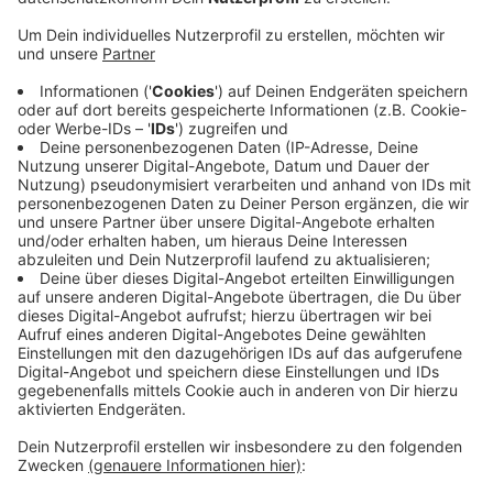
Veröffentlicht:
Dienstag, 01.10.2024 06:38
Anzeige
Damit ist der Versammlung den Empfehlungen des
Tarif- und des Unternehmens-Beirats gefolgt.
Der Verkehrsverbund bezeichnet die Erhöhung als
unumgänglich: Die Situation im Nahverkehr sei
dramatischer denn je – die Kosten für Personal,
Energie und Material seien immens gestiegen. Auch
deshalb begrüßt der VRS den ab Januar geltenden
höheren Preis von 58 Euro fürs Deutschland-Ticket.
Anzeige