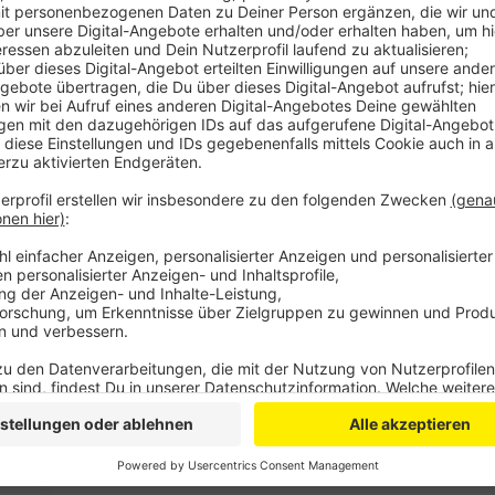
Anzeige
Dabei bekommt die Stadt Unterstützung von der BE
Energiewirtschaft. Der Wärmeplan ist sozusagen der
Jahre um die Stadt ohne den Ausstoß von Treibhausg
ersten Schritt wird nun unter anderem geschaut, wie
aber auch wie es um die Wärme-Infrastruktur und Ein
werden Strategien und Maßnahmen erarbeitet, mit 
werden soll.
Laut einer neuen Gesetzgebung ab Januar müssen a
erstellen – in Gladbach muss der im Juni 2026 fertig 
beteiligt werden.
Anzeige