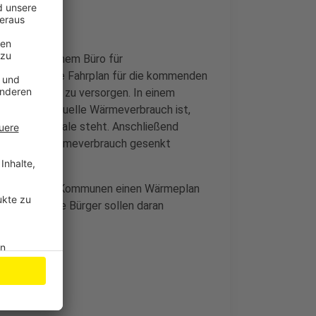
LKAW und einem Büro für
 strategische Fahrplan für die kommenden
as mit Wäre zu versorgen. In einem
 hoch der aktuelle Wärmeverbrauch ist,
spar-Potentiale steht. Anschließend
denen der Wärmeverbrauch gesenkt
lle größeren Kommunen einen Wärmeplan
sein. Auch die Bürger sollen daran