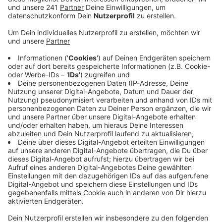
Skatepark, ein Dirtpark und ein Pumptrack
entstanden. Das ist in der Form landesweit
einmalig. 2.200 Quadratmeter ist die reine
Sportfläche groß.
Veröffentlicht:
Montag, 07.07.2025 09:45
Anzeige
Bürgermeisterin Larissa Weber rechnet mit einem
schnell wachsenden Bekanntheitsgrad. Die Anlage soll
auch noch mit Flutlicht ausgestattet werden. Die
Nutzung des Parks in Waldbröl-Niederhof ist
öffentlich und kostenlos.
Anzeige