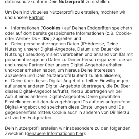
eine Schulstraße eingerichtet werden.
Veröffentlicht:
Donnerstag, 27.03.2025 09:45
Anzeige
Denn vor allem bei Dunkelheit und zu den Stoßzeiten
sei die Straße für Kinder besonders gefährlich, sagt
Bürgermeisterin Larissa Weber. Das Vorhaben ist erst
einmal auf ein Jahr angesetzt und wird dabei
dokumentiert und ausgewertet. Für das Schul-
Personal und Anwohner steht die Goethestraße
weiterhin offen. Eltern-Taxis müssen in Zukunft die
Hol- und Bring-Zone wenige hundert Meter von der
Schule entfernt nutzen.
Anzeige