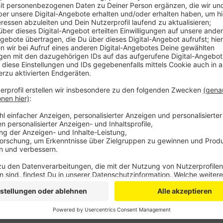
Betroffen ist also der nördliche Bereich des Rheinis
von Wermelskirchen und Burscheid. Die Arbeiten dauer
wie gewohnt. Während der Arbeiten sind wir übers W
empfangbar.
Anzeige