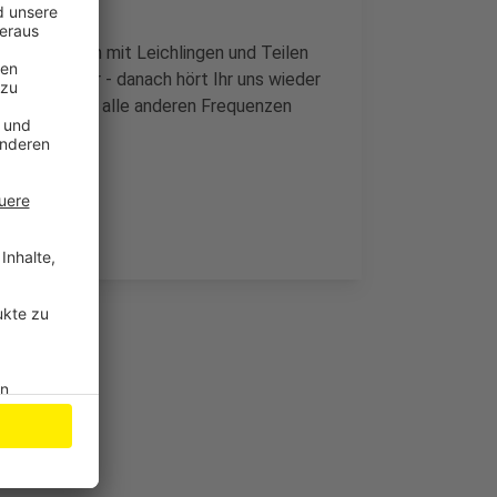
ch-Bergischen mit Leichlingen und Teilen
n bis 13 Uhr - danach hört Ihr uns wieder
eb-Radio und alle anderen Frequenzen