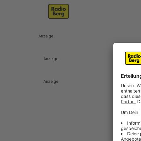
Anzeige
Anzeige
Anzeige