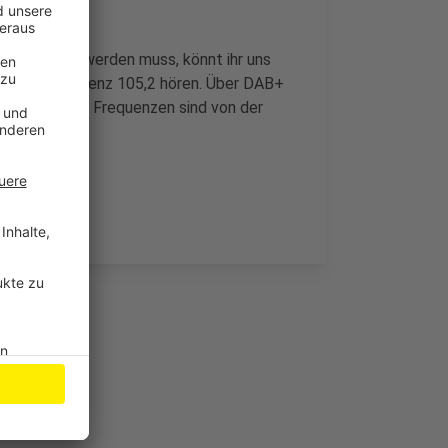
abgeschaltet werden muss, könnt ihr uns
 die UKW Frequenz 105,2 hören. Über DAB+
e anderen UKW Frequenzen sind von der