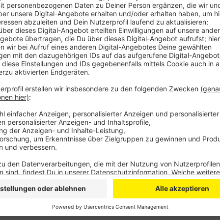
Weil der Mast in Lindlar für eine Prüfung komplett 
zwischen kurz nach 10 und kurz vor eins nicht über
und das Webradio sind wir weiter zu hören, auch all
kurzzeitigen Abschaltung nicht betroffen.
Anzeige