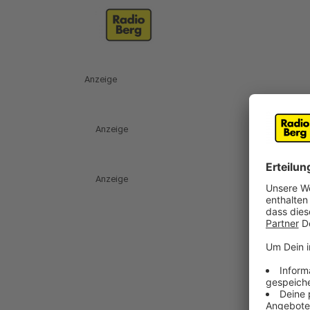
Anzeige
Anzeige
Anzeige