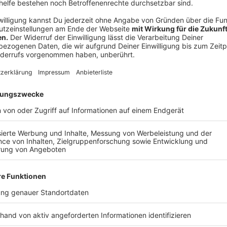
Anzeige
Segway mit Kniesteuerung und Onewheeler
Anzeige
Zusammenfassung: Lagebericht
Anzeige
Der Verordnungsentwurf für Geräte mit Lenk- und H
Kommission zur Notifizierung zugeleitet. "In Kürze" e
ist ein Inkrafttreten der Elektrokleinstfahrzeuge-Ve
online einsehbar
.
Die Ausnahmeverordnung für Geräte ohne Lenk- und H