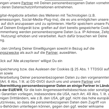
Prüfbescheinigung ist nicht vorgesehen. Eine Versic
(Versicherungsaufkleber).
Die Mitnahme von Elektrokleinstfahrzeugen - gratis -
vorgesehen.
Anzeige
Geräte ohne Lenkstange
Anzeige
Das Verkehrsministerium arbeitet daran, auch Gerät
Hoverboards, baldmöglichst die Teilnahme am Verkehr
einen passenden Rechtsrahmen geben, der sicheres 
Um diese Geräte zügig in den Verkehr zu bringen, wi
wissenschaftlicher Begleitung geben. An den Details
fahren dürfen) wird derzeit noch gearbeitet.