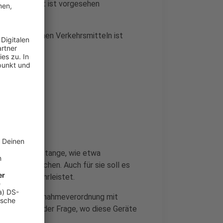
herungspflicht ist vorgesehen
 in öffentlichen Verkehrsmitteln ist
en ohne Lenkstange, wie etwa
 zu ermöglichen. Auch für sie soll es
Fahren gewährleistet.
rd es eine Ausnahmeverordnung mit
 dazu (etwa der Frage, wo diese Geräte