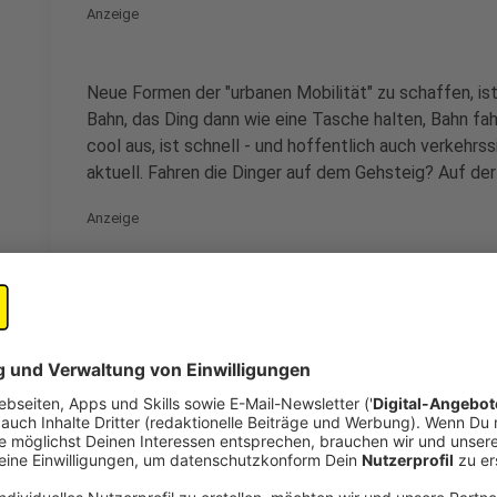
Anzeige
Neue Formen der "urbanen Mobilität" zu schaffen, ist
Bahn, das Ding dann wie eine Tasche halten, Bahn fah
cool aus, ist schnell - und hoffentlich auch verkehrs
aktuell. Fahren die Dinger auf dem Gehsteig? Auf de
Anzeige
Geräte mit Lenk- oder Haltestange
Anzeige
Das Bundesministerium für Verkehr und digitale Infr
vorgelegt, damit E-Kleinstfahrzeuge mit Lenk- oder
teilnehmen können.