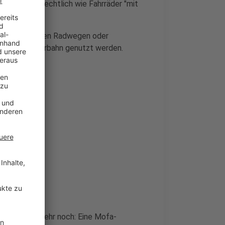
ig verkehrsrechtlich wie Fahrräder "mit
rden.
ulich angelegten Radwegen oder
f auch die Fahrbahn genutzt werden.
esehen. Und mehr noch: Eine Mofa-