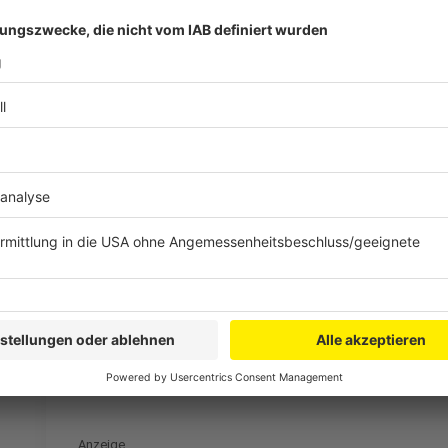
Verordnung für Geräte mit Lenkstange auf den Weg 
Lenkstange voraussichtlich im 1. Halbjahr 2019 gefa
Ausnahmeverordnung ist nicht zustimmungspflichtig 
recht schnell.
Danke an mop'n'roll in Bergisch Gladbach-Paffrath, b
Fahrzeuge informieren durfte!
Anzeige
Elektrokleinstfahrzeuge
Anzeige