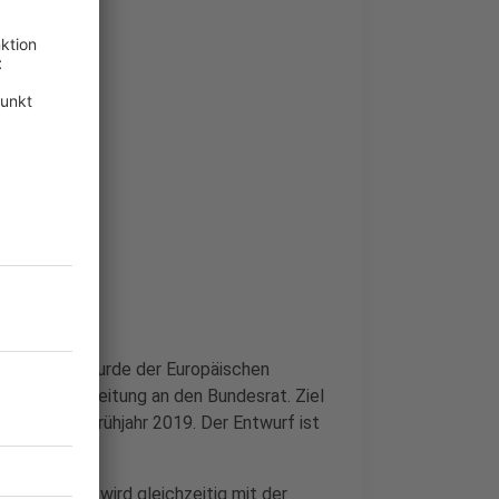
altestange wurde der Europäischen
rfolgt die Zuleitung an den Bundesrat. Ziel
rordnung im Frühjahr 2019. Der Entwurf ist
altestange wird gleichzeitig mit der