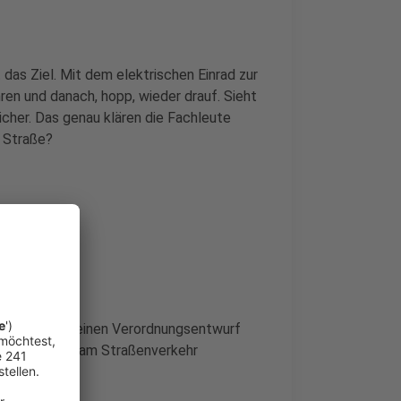
 das Ziel. Mit dem elektrischen Einrad zur
ren und danach, hopp, wieder drauf. Sieht
sicher. Das genau klären die Fachleute
r Straße?
astruktur hat einen Verordnungsentwurf
 Haltestange am Straßenverkehr