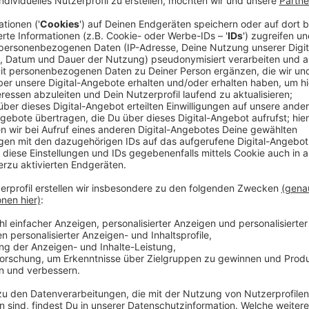
Vorgesehen ist, dass Elektrokleinstfahrzeuge zukünft
der Maßgabe besonderer Vorschriften" behandelt we
Elektrokleinstfahrzeuge sollen auf vorhandenen ba
Radfahrstreifen fahren – nur wenn diese fehlen, dar
Anzeige
Segway mit Knielenkung
Anzeige
Und was ist mit Helm?
Anzeige
Die Auskunft lautet: Eine Helmpflicht ist nicht vorg