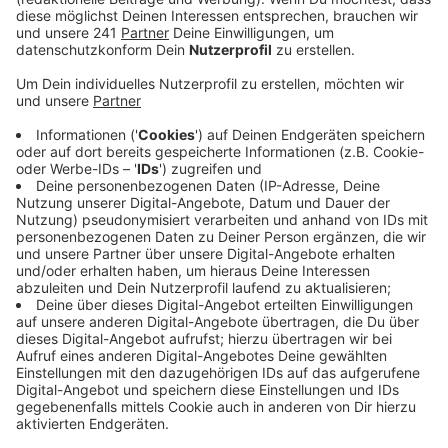
Schwimmenlernen im Schwimmkurs
beschleunigen, sagt auch Frank Scheid von der
DLRG Ortsgruppe in Leichlingen:
Veröffentlicht:
Freitag, 20.10.2023 06:37
Anzeige
Es sei wichtig die Kinder spielerisch und behutsam ans
Wasser zu gewöhnen. Wenn die Eltern dort damit
Leichtigkeit vermitteln, sei schon viel erreicht.
Allerdings zeigen die Besucherzahlen in den
Schwimmbädern, dass immer weniger Eltern mit ihren
Kindern Schwimmen, bzw. Baden gehen. Mit einem
Wasseraktionstag will die DLRG Leichlingen Eltern und