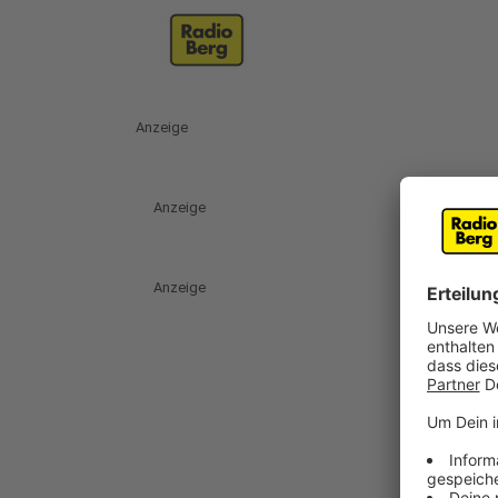
Anzeige
Anzeige
Anzeige