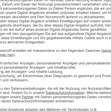
Anzeige
Demnach stehe jetzt fest, dass der 16-Jährige, der 
Samstag Morgen auf der Dürschtalstraße verunglückt
überholt hatte. Ob dieser Überholvorgang auch der G
der Straße abkam, gegen einen Baum prallte und sich 
Das würde erst am Ende der Ermittlungen feststehe
Die Handy- und Fahrzeug-Daten würden weiterhin au
Bluttests liegt noch nicht vor. Die Polizei bitte alle
beteiligen und die Privatsphäre der Angehörigen und
den 16-Jährigen laufen die Ermittlungen wegen fahr
Straßenverkehrs und Fahrens ohne Führerschein. Seine
Jahren starben bei dem Unfall alle noch an der Unfall
In Bergisch Gladbach startet am Montag, den 1. Sept
Jugendliche. Um 18 Uhr findet ein erstes Treffen im 
10, statt. Ins Leben gerufen wurde das Projekt "#No