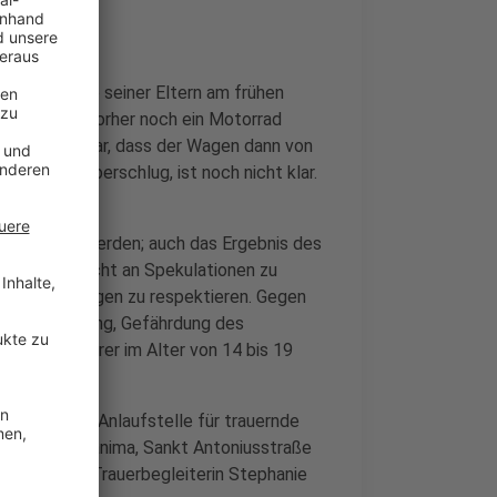
mit dem Auto seiner Eltern am frühen
 war, kurz vorher noch ein Motorrad
rund dafür war, dass der Wagen dann von
mehrfach überschlug, ist noch nicht klar.
n.
sgewertet werden; auch das Ergebnis des
 darum, sich nicht an Spekulationen zu
 des 16-Jährigen zu respektieren. Gegen
lässiger Tötung, Gefährdung des
 vier Beifahrer im Alter von 14 bis 19
stelle.
ember, eine Anlaufstelle für trauernde
Institut Dellanima, Sankt Antoniusstraße
talone" von Trauerbegleiterin Stephanie