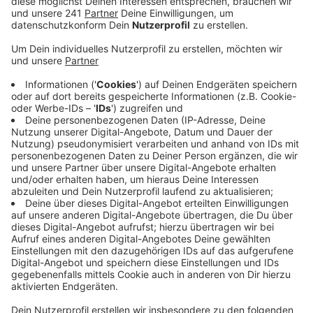
trotzdem nicht, viele Betriebe stehen durch die
wochenlange Schließung vor dem endgültigen Aus.
Daher werden Forderungen nach einem
Rettungspaket immer lauter.
Veröffentlicht:
Donnerstag, 07.05.2020 13:19
Anzeige
Wir sind erleichtert, endlich einen Termin zu haben,
trotzdem bleiben viele Probleme, sagt beispielsweise
der DEHOGA. Nur weil man wieder öffnen dürfe, heiße
das noch lang nicht, dass man auch wirtschaftlich
erfolgreich ist. Der Verband rechnet mit hohen
Umsatzausfällen von bis zu 80 Prozent, einige
Betriebe würden vielleicht auch gar nicht öffnen.
Gründe dafür seien die steigenden Kosten, die
geringere Gästeanzahl und die geringe Kaufkraft. Auch