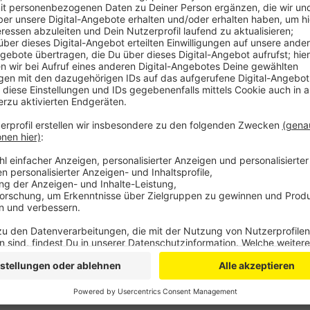
Anzeige
Damit liegt das Bergische im NRW-Schnitt- denn a
Wohngeld empfangen. Die meisten Haushalte im Ber
bekommen – einige wenige aber auch Zuschüsse für
prüfen möchte, ob er Anspruch auf Wohngeld hat ka
https://www.wohngeldrechner.nrw.de/wg/wgrbh
Anzeige