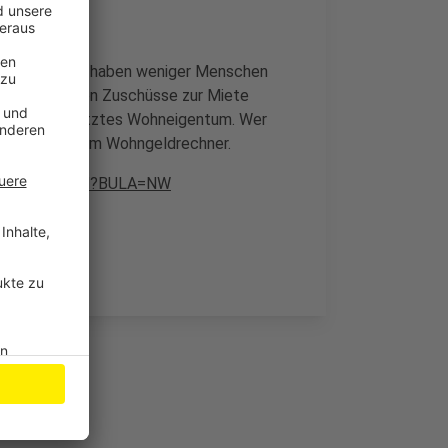
uch insgesamt haben weniger Menschen
gischen haben Zuschüsse zur Miete
 selbst genutztes Wohneigentum. Wer
nn das mit dem Wohngeldrechner.
tml/WGRBWLKM?BULA=NW