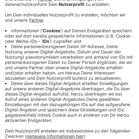
Die Herbstbelebung sorgt in diesem Monat für
sinkende Arbeitslosenzahlen, sagt die Arbeitsagentur.
15.450 Menschen waren im September in Rhein- und
Oberberg arbeitslos gemeldet. Im Vergleich zum
Vormonat ist das im Oberbergischen ein Rückgang um
3,4 Prozent – hier liegt die Arbeitslosenquote jetzt bei
4,9 Prozent. Im Rheinisch-Bergischen ist die Zahl der
Arbeitslosen um 4,3 Prozent gesunken, die Quote
sinkt hier auf 5,3 Prozent.
Die Arbeitsagentur freut sich über die positive
Entwicklung. Auch die Nachfrage nach Arbeitskräften
sei weiter auf einem hohen Niveau. Dabei hätten aber
Geringqualifizierte häufig das Nachsehen.