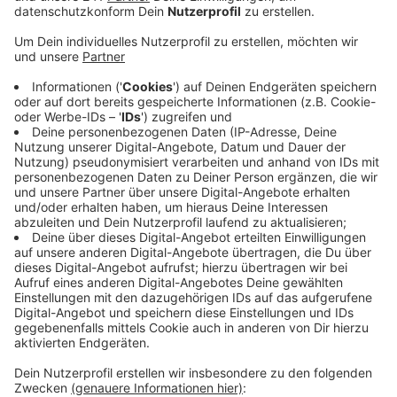
Veröffentlicht:
Donnerstag, 26.03.2020 15:53
Anzeige
Fast ein Drittel weniger Wohnungseinbrüche im
Vergleich zum Vorjahreszeitraum meldet die Polizei
aktuell im Rheinisch-Bergischen Kreis. Bei
Taschendiebstählen sieht der Rückgang der
Kriminalität noch größer aus: Hier sind es im Vergleich
zum Vorjahr 37 Prozent weniger Delikte. Alle
Straftaten, die in der Öffentlichkeit passieren, gingen
spürbar zurück, heißt es von der Polizei. Auch im
Oberbergischen ist die Lage ruhig. Betrugsmaschen
rund um die Angst vor Corona sind im Bergischen
aktuell auch noch kein Thema, heißt es von der
Polizei.
Anzeige