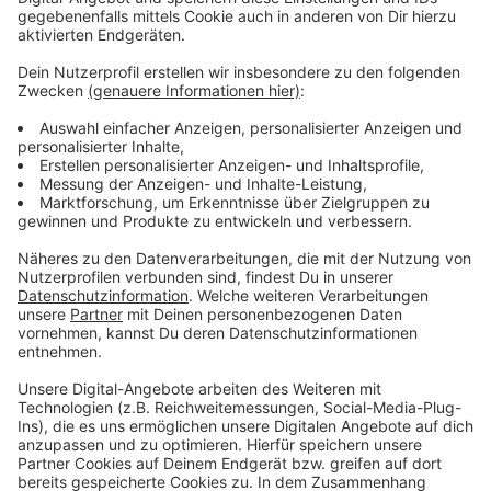
Explodierende Zahl der Tempoverstöße
Anzeige
Insgesamt sind im letzten Jahr fast doppelt so viele
Temposünder in die Radarfalle getappt wie im Vorjahr.
Konkret waren es rund 820.000 Verkehrsteilnehmer.
Der Rheinisch-Bergische Kreis hat damit fast doppelt
so viele Verwarn- und Bußgelder eingenommen wie im
Vorjahr. Konkret waren es fast 7,5 Millionen Euro. Allein
im November hat die Radarfalle mehr als 27.000
Tempo-Verstöße registriert. Laut dem Rheinisch-
Bergischen Kreis seien die Zahlen vor allem seit
September enorm angestiegen. Er führt das auf den
Abbau der Baustelle in dem Bereich zurück. Seitdem
sind statt 80 km/h wieder 100 km/h erlaubt.