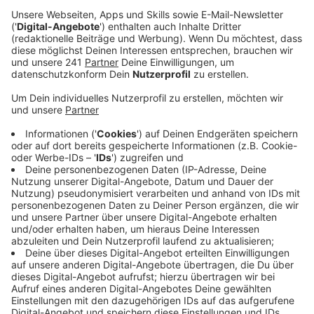
Anfrage mitgeteilt.
Veröffentlicht:
Freitag, 03.01.2020 16:41
Anzeige
Blinkende Warnschilder, Tempolimits, ein Blitzer und
ein Überholverbot für LKW - die Maßnahmen, die
Polizei und Bezirksregierung auf dem Abschnitt
umgesetzt haben, zeigen Wirkung. Im letzten Jahr hat
es zwischen Januar und November auf der A1
zwischen Burscheid und Leverkusen nur noch rund 20
Mal gekracht. Tödlich verunglückt ist dabei niemand.
Trotzdem sind offenbar noch viele Raser auf dem
Autobahnabschnitt unterwegs. Das belegen Zahlen
des stationären Blitzers vor Ort.
Anzeige