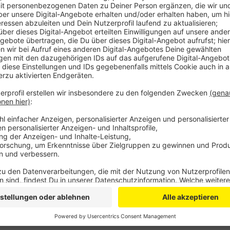
Anzeige
Vor allem im Oberbergischen sind in den ersten Mona
Motorradunfälle passiert als im gleichen Zeitraum let
es etwas über 20 Motorradunfälle, davon 10 mit Schw
getötet. Im letzten Jahr waren es bis Mai schon 33 U
schwerverletzt, einer getötet. Im Rheinisch-Bergisc
50 Unfälle gegeben - die Zahlen sind ähnlich wie im l
im letzten Jahr mehr Biker schwerverletzt. Grundsät
das führt die Polizei auch auf ihre gute Präventionsar
Anzeige