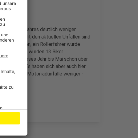
ten dieses Jahres deutlich weniger
ztes Jahr: Mit den aktuellen Unfällen sind
erverletzten, ein Rollerfahrer wurde
nfälle, dabei wurden 13 Biker
hen hat es dieses Jahr bis Mai schon über
etzten Jahr. Es haben sich aber auch hier
zlich werden Motorradunfälle weniger -
beit zurück.