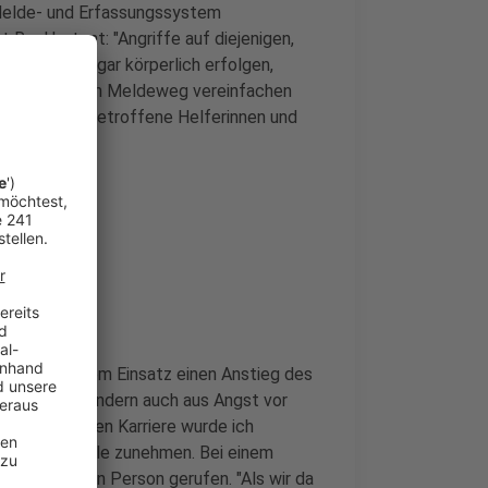
 Melde- und Erfassungssystem
t Reul
betont: "Angriffe auf diejenigen,
erbal oder sogar körperlich erfolgen,
ystem soll den Meldeweg vereinfachen
chsorge für betroffene Helferinnen und
erichtet
lebt bei jedem Einsatz einen Anstieg des
orderung, sondern auch aus Angst vor
bis fünfjährigen Karriere wurde ich
solche Vorfälle zunehmen. Bei einem
 bewusstlosen Person gerufen. "Als wir da