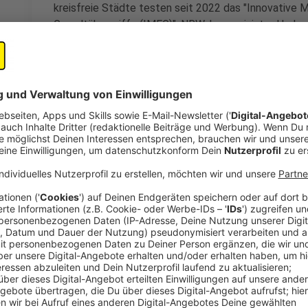
kreisfreie Städte testen seit 2022 das "Innovative
Gewaltübergriffe (IMEG)".
NRW-Innenminister Herber
die uns schützen und dienen, egal ob sie verbal, nonv
könnem und werden wir niemals akzeptieren." Das S
und die Fallbearbeitung beschleunigen, wobei die Na
Helfer im Vordergrund steht.
Anzeige
Was ein Rettungssanitäter zu Übergriffen b
Anzeige
Simon Thomas, Rettungssanitäter in Grevenbroich, er
Pulses, nicht nur wegen der bevorstehenden Herausf
Übergriffen. "Ja, tatsächlich. Zweimal in meiner vier- 
angegriffen", berichtet Thomas und bestätigt, dass 
Einsatz wurden er und ein Kollege zu einer scheinbar