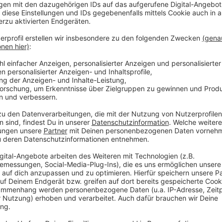
waren, haben wir festgestellt, dass der Patient nicht
Trage bringen wollten, schlug er plötzlich um sich u
dieser im Krankenhaus behandelt werden musste", e
Anzeige
©
Jens Rustemeier
Simon Thomas ist junger Rettungssanitäter aus Greve
Anzeige
Die Aggressivität gegenüber Rettungskräften nimmt z
Martinshorn wird ihnen die Vorfahrt genommen. "Es w
Blaulicht noch die Vorfahrt genommen", sagt Thomas.
das von einem Auto überrollt wurde, wird es schwieri
war von Menschen umschart, sodass wir gar nicht bi
die Situation.