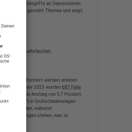
urch solche Übergriffe an Depressionen.
gfristig mit", gesteht Thomas und zeigt,
 und Feuerwehrleuten
ngriffen konfrontiert werden, erleben
ergriffe. Im Jahr 2023 wurden
687 Fälle
egistriert, ein Anstieg von 5,7 Prozent.
rleute sind oft in Großschadenslagen
rontiert werden, während
n und Angehörigen stehen, was zu
n kann.