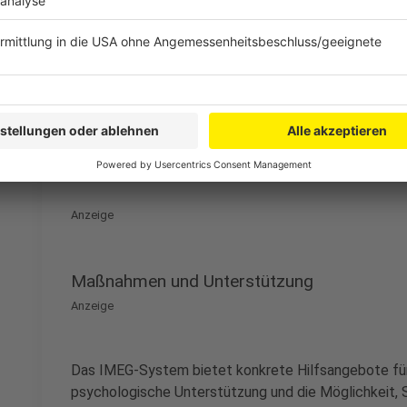
Aggressivität der Angreifer, die dem Clan-Milieu zug
das Krankenhaus. Als Reaktion wurden Sicherheitsma
Zugangskontrollen durch einen Sicherheitsdienst.
Anzeige
©
picture alliance/dpa | Christian Charisius
Häufiger Tatort für tätliche Angriffe auf medizinisch
Anzeige
Maßnahmen und Unterstützung
Anzeige
Das IMEG-System bietet konkrete Hilfsangebote für
psychologische Unterstützung und die Möglichkeit, S