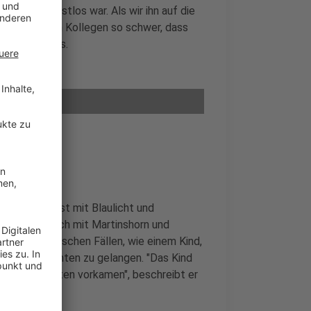
 mehr bewusstlos war. Als wir ihn auf die
nd traf meinen Kollegen so schwer, dass
rzählt Thomas.
nbroich
u, und selbst mit Blaulicht und
ird einem auch mit Martinshorn und
 Bei dramatischen Fällen, wie einem Kind,
g, zum Patienten zu gelangen. "Das Kind
s zum Patienten vorkamen", beschreibt er