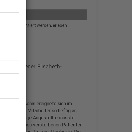
riffen konfrontiert werden, erleben
iffe.
all im Essener Elisabeth-
nisches Personal ereignete sich im
enten griffen Mitarbeiter so heftig an,
 Eine 23-jährige Angestellte musste
die Familie eines verstorbenen Patienten
it Schlägen und Tritten attackierte. Die