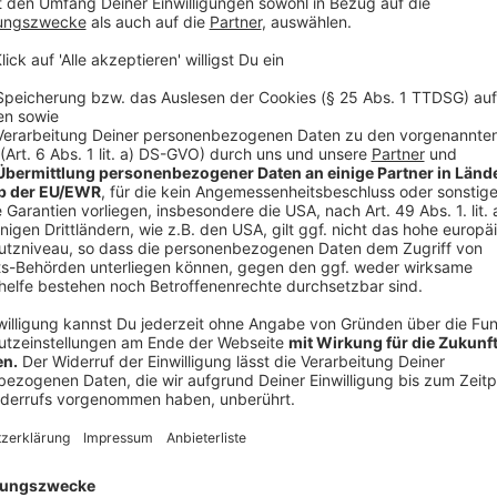
Laut DRK leiden 13 bis 14 Prozent der Mitarbeiter d
"Das nimmt uns mit, das nimmt uns auch teilweise lan
wie belastend diese Erlebnisse sind.
Anzeige
Unterschiede zwischen Rettungssanitätern
Anzeige
Während Rettungssanitäter häufig mit körperlichen A
Feuerwehrleute vermehrt verbale und nonverbale Üb
von Gewalt gegen Feuerwehrkräfte
deutschlandweit r
Die Natur der Einsätze unterscheidet sich: Feuerweh
tätig, wo sie mit aggressiven Menschenmengen konf
Rettungssanitäter in direktem Kontakt mit Patiente
emotionalen und unvorhersehbaren Reaktionen führe