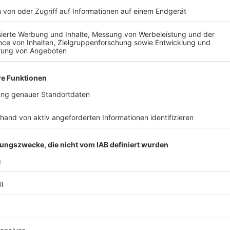
Anzeige
©
picture alliance/dpa | Niklas Treppner
Während Rettungssanitäter häufig mit körperlichen Ang
Feuerwehrleute vermehrt verbale und nonverbale Übergr
Anzeige
Gewalt gegen medizinisches Personal: Der F
Krankenhaus
Anzeige
Ein erschreckendes Beispiel für Gewalt gegen medizi
Essener Elisabeth-Krankenhaus
. Besucher eines Pati
dass mindestens sechs Angestellte verletzt wurden.
stationär behandelt werden. Der Vorfall begann, als 
die Todesnachricht erhielt und daraufhin die Ärztin m