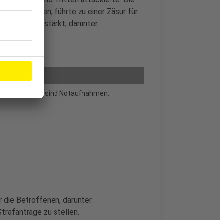
eordnet werden, führte zu einer Zäsur für
ßnahmen verstärkt, darunter
es Fachpersonal sind Notaufnahmen.
 die Betroffenen, darunter
trafanträge zu stellen.