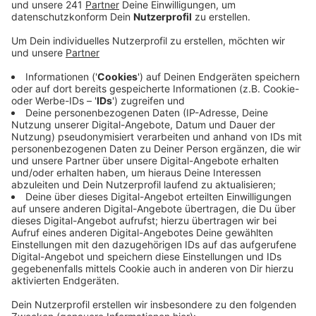
laufen.
Veröffentlicht:
Donnerstag, 02.04.2026 17:00
Anzeige
Und die ersten Tage liefen alles andere als rund, wie
Nutzer in den sozialen Netzwerken berichten. Busse
waren nicht eindeutig beschildert, Fahrgäste kamen
nicht an ihr Ziel - vor allem, weil der Ersatzverkehr aus
drei verschiedenen Linien besteht, darunter ein
Express-Bus, der zwischen Gummersbach und Köln nur
in Overath hält. Mittlerweile scheint sich die Situation
aber eingespielt zu haben, auch wenn einzelne Fahrten
noch ausfallen. Die große Bewährungsprobe kommt
aber erst noch: Nach den Osterferien, wenn wieder
mehr Pendler unterwegs sind und zwei der drei
Ersatzbusse über die A4 fahren müssen - die ja an