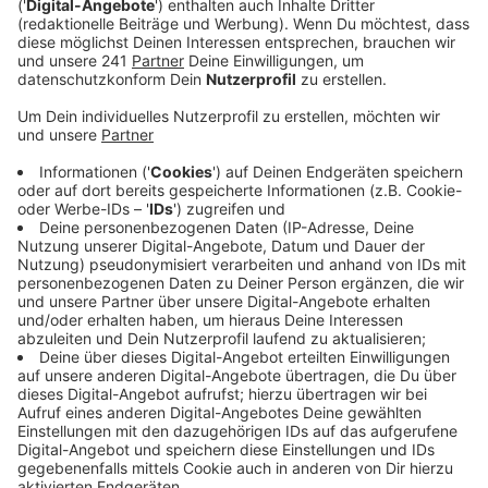
Anzeige
In der Nacht von Montag auf Dienstag war das
Dietrich-Bonhoeffer-Gymnasium Am Rübezahlwald
Ziel von Einbrechern. In der Nacht von Dienstag von
Mittwoch sind Unbekannte dann die Grundschule am
Concordiaweg eingebrochen. In beiden Fällen haben
die Täter eine Tür und Fenster aufgebrochen. Die
Täter blieben laut Polizei ohne Beute.
Anzeige
Einbrüche häufen sich
Anzeige