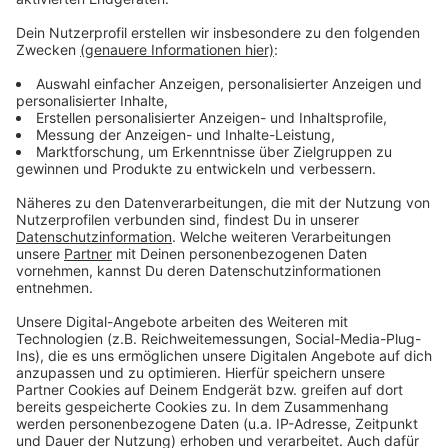
Seit mehreren Wochen wird in Schulen in Bergisch
Gladbach verstärkt eingebrochen – die Täter gehen
immer nach einem ähnlichen Schema vor und haben es
auf die Verwaltungsräume abgesehen, um Bargeld zu
stehlen, vermutet die Polizei. Sie bittet die
Bevölkerung, im Bereich von Schulen aufmerksam zu
sein.
Anzeige
Anzeige