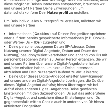
Feuerwehren Austritte gegeben.
Veröffentlicht:
Dienstag, 22.08.2023 06:36
Anzeige
Aktuell sei man – den Kreis als Ganzes betrachtet –
aber wieder auf dem Weg nach oben. Das sagt auch
der Rheinisch-Bergische Kreis.
In Rhein-Berg sind die Jugend-Feuerwehren nahezu
überall wieder so besetzt, wie vorgesehen, sagt der
Kreis.
In Oberberg hängt die Nachfrage sehr vom Ort ab:
Währen es gerade in den Randgebieten schwer ist,
Nachwuchs zu finden, gibt es an anderer Stelle sogar
Wartelisten für Kinder und Jugendliche. Erfreulich sei
außerdem, dass immer mehr Kinder-Feuerweheren