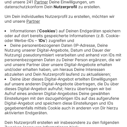
war in Richtung Gummersbach zeitweise komplett
gesperrt. Insgesamt sind fünf Personen bei den
Unfällen leicht verletzt worden.
Veröffentlicht:
Mittwoch, 23.08.2023 16:24
Anzeige
Beim ersten Crash gegen 15 Uhr hatte es einen
Auffahrunfall mit zwei Beteiligten Autos gegeben,
sagt die Polizei. Und zwar auf der Abbiegespur in
Richtung Autobahn. Als Folge davon wichen andere
Autos aus und es kam zu einem zweiten Crash.
Diesmal mit drei beteiligten Fahrzeugen und fünf
leicht Verletzten. Für die Unfallaufnahmen und
Aufräumarbeiten war die B 256 mitten im
Feierabendverkehr dicht – es kam zu Staus und
längeren Wartezeiten auch auf den Ausweichstrecken.