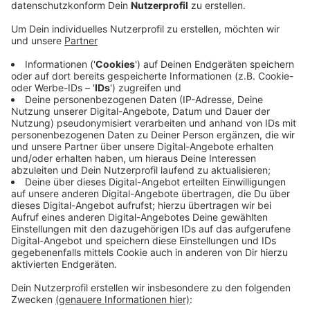
Veröffentlicht:
Mittwoch, 06.04.2022 14:39
Anzeige
In elf Kapiteln ist festgehalten, welche Hausaufgaben
die Stadt künftig vor der Brust hat, um Wiehl in eine
klimaschonende Zukunft zu lenken. Von der
Baumschutzsatzung, über ein
Gewerbeflächenkataster, carsharing-Angebote bis hin
zum Radwegenetz. Der „Wiehlklima 2035“-Leitfaden
versammelt insgesamt 50 „Themensteckbriefe“. Das
jetzt beschlossene Konzept ist als Anregung und
Absichtserklärung zu verstehen. Die Punkte müssen
künftig Schritt für Schritt angegangen und von den
politischen Gremien beschlossen werden.
Anzeige