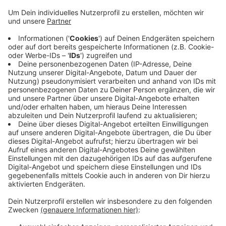
Anzeige
Im vergangenen Jahr haben knapp 190 Familien mit
Neugeborenen das Angebot angenommen.
Dabei geht es vor allem um Betreuungsangebote,
wirtschaftliche Hilfen und Vernetzungsmöglichkeiten.
Die Willkommensbesuche gibt es bereits im dritten
Jahr und soll frühzeitig beim Start ins Familienleben
unterstützen, so der Kreis.
Anzeige