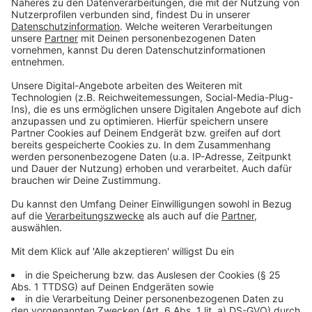
von 1.346 Megawatt ans Netz. Selbst nach Abzug
zurückgebauter Altanlagen bleibt ein Netto-Zubau von
1.288 Megawatt. Das ist fast doppelt so viel wie im
Jahr zuvor. Rein rechnerisch entspricht das mehr als
der Leistung des Steinkohlekraftwerks Datteln.
Anzeige
Wo die meisten neuen Anlagen stehen
Anzeige
Besonders stark fiel der Ausbau in Ost- und
Südwestfalen aus. Spitzenreiter ist der Kreis
Paderborn mit 34 neuen Anlagen, gefolgt von Düren
mit 28 und dem Hochsauerlandkreis mit 22 Windrädern.
Insgesamt drehen sich Ende 2025 landesweit rund
3.850 Windenergieanlagen mit einer installierten