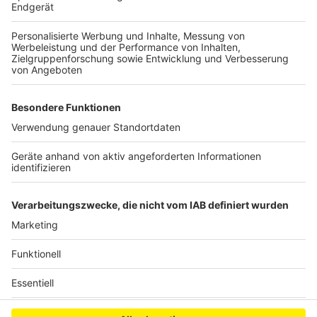
einen schnellen politischen Kurswechsel: Ohne
deutlich mehr Tempo beim Netzausbau drohe der
Windkraftboom in NRW ins Stocken zu geraten - trotz
vieler neuer Genehmigungen und großer Ausbaupläne
für die kommenden Jahre.
Autor: José Narciandi
Anzeige
Anzeige
Anzeige