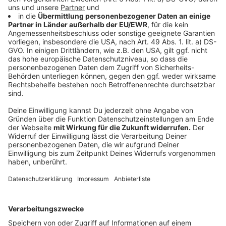
Leistung von knapp 9.100 Megawatt. Damit liegt NRW
bundesweit auf Platz vier - hinter Niedersachsen,
Schleswig-Holstein und Brandenburg.
Anzeige
Netzausbau wird zur Achillesferse
Anzeige
Trotz der positiven Zahlen schlägt die Branche Alarm.
Der Ausbau der Stromnetze komme viel zu langsam
voran, kritisiert der Landesverband Erneuerbare
Energien NRW. Immer häufiger stehen fertige
Windräder still oder laufen gedrosselt, weil
Anschlussleitungen fehlen. LEE-Geschäftsführer
Christian Vossler warnt im Interview mit uns vor
Akzeptanzproblemen in der Bevölkerung und fordert