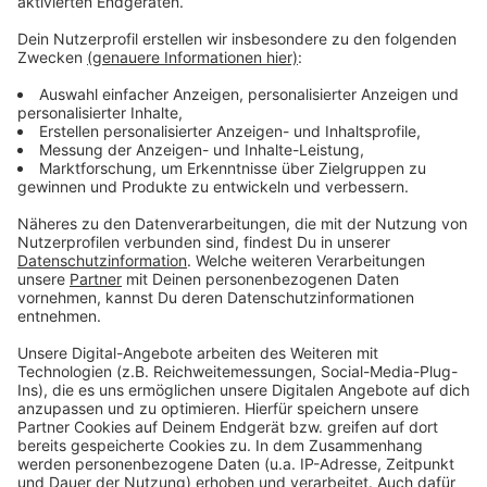
Anzeige
Wie groß die Höhle tatsächlich ist, lasse sich derzeit
noch nicht abschätzen. Die Gemeinde Engelskirchen
plant, dass die Forschungsergebnisse bald in der
Aggertal-Höhle öffentlich präsentiert werden – die
Windloch-Höhle selbst wird dagegen für Besucher
nicht zugänglich gemacht. Im Juli will der Rat über die
weitere wissenschaftliche Untersuchung der Höhle
sprechen und ein entsprechendes Abkommen
beschließen.
Anzeige