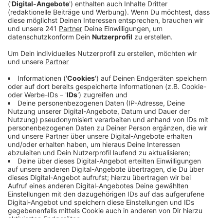
Anzeige
Mit den zwei Kilometern sind wir noch lange nicht am
Ende angekommen, sagt uns der verantwortliche
Höhlenforscher Stefan Voigt. Er gehört zu den
Entdeckern der Millionen Jahre alten Höhle im
Ründerother Mühlenberg. Mitte März hatte er sie zum
ersten Mal betreten. Einige der entdeckten Gänge
sind bis zu fünf Meter breit und zehn Meter hoch.
Geprägt sind sie von vielen mineralische Ablagerungen,
Tropfsteine, Kristalle und Korallen.
Anzeige
Tatsächliche Größe noch nicht absehbar