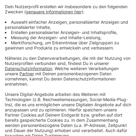
Die erste Variante will das entzerren, indem die L 284
geteilt wird. Es gäbe dann ein Spur Richtung
Innenstadt und eine zweite Richtung Schulzentrum.
Die zweite Variante sieht einen Platztausch von
Straße und Busbahnhof vor.
Die Info- und Diskussionsveranstaltung findet ab 17
Uhr 30 in der Alten Drahtzieherei statt.
Anzeige
Anzeige