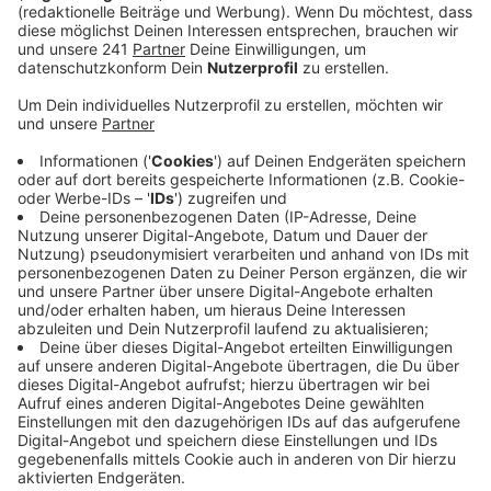
erneut die Bürger in Sachen Umbau mitreden
können – aktuell sind zwei Varianten im Rennen.
Schon im September soll die Politik sich für eine
aussprechen.
Veröffentlicht:
Dienstag, 30.08.2022 06:22
Anzeige
Bereits vor einer Woche hatte die Stadt den
Austausch mit Schülern gesucht: Sie nutzen den
Busbahnhof am meisten – viele von ihnen kommen
auch aus den umliegenden Kommunen wie
Hückeswagen, Lindlar und Marienheide. Doch auch für
Autofahrer hat das Thema Brisanz: Mit der aktuellen
Situation kommt es durch Schüler, die die Straße
überqueren und einfädelnde Busse immer wieder zu
langen Staus.