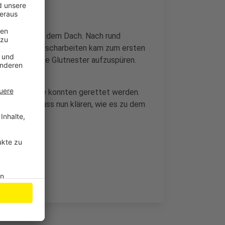
n bereits aus dem Dach. Nach rund
Bei den Nachlöscharbeiten kam zum ersten
, um mögliche Glutnester aufzuspüren.
 die Haustiere konnten gerettet werden.
Die Polizei muss nun klären, wie es zu dem