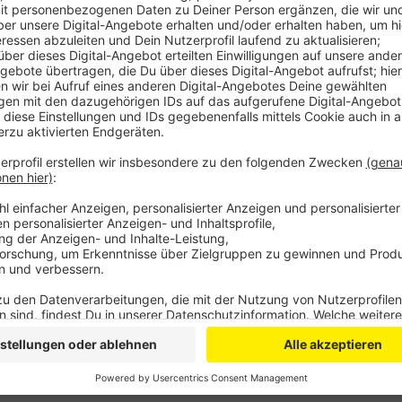
Anzeige
Beim Eintreffen der Feuerwehr schlugen die Flamme
anderthalb Stunden war der Brand unter Kontrolle. 
Mal auch die neue Drohne der Feuerwehr zum Einsatz
Insgesamt waren rund 60 Kräfte im Einsatz.
Verletzte hat es bei dem Feuer nicht gegeben, auch
Das Haus selbst ist aktuell allerdings unbewohnbar. 
Brand kommen konnte.
Anzeige