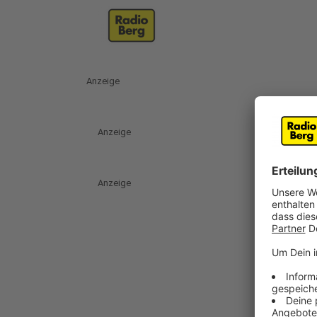
Anzeige
Anzeige
Anzeige