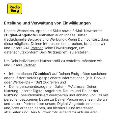
Oktober 2023 von Wipperfürth-Agathaberg aus
über Kempershöhe nach Wipperfürth - Dohrgaul.
Veröffentlicht:
Dienstag, 26.09.2023 16:06
Anzeige
An dem Erntezug nehmen auch Trecker aus den
Nachbardörfern teil. Teilweise geschmückt mit
launigen Plakaten: "Gute Laune, Bier im Magen,
Sonntag fahren wir Erntewagen," oder "Streichelt der
Bauer beim Melken die Kuh, gibt sie noch einen Liter
dazu" steht darauf. Im Anschluss an die Tour werden in
Dohrgaul die am schönsten und kreativsten
geschmückten Traktoren prämiert. Außerdem steigt
dort auf dem Festplatz neben dem Gerätehaus der
Freiwilligen Feuerwehr ein Dorffest mit Musik vom
Musikverein Dohrgaul und dem traditionellen