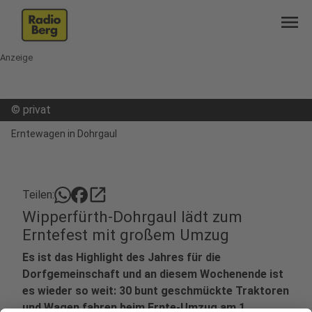
menu
Anzeige
©
privat
Erntewagen in Dohrgaul
open_in_new
Teilen:
Wipperfürth-Dohrgaul lädt zum
Erntefest mit großem Umzug
Es ist das Highlight des Jahres für die
Dorfgemeinschaft und an diesem Wochenende ist
es wieder so weit: 30 bunt geschmückte Traktoren
und Wagen fahren beim Ernte-Umzug am 1.